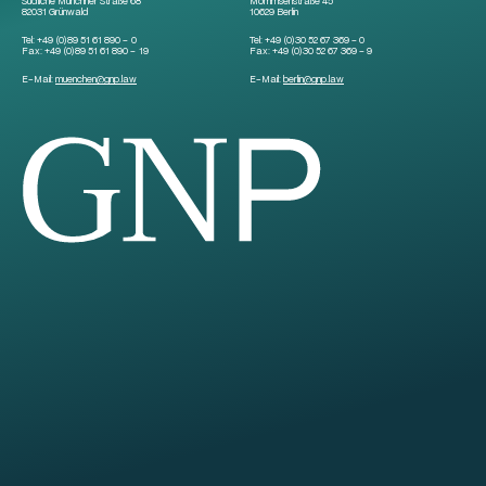
Südliche Münchner Straße 68
Mommsenstraße 45
82031 Grünwald
10629 Berlin
Tel:
+49 (0)89 51 61 890 – 0
Tel:
+49 (0)30 52 67 369 – 0
Fax:
+49 (0)89 51 61 890 – 19
Fax:
+49 (0)30 52 67 369 – 9
E-Mail:
muenchen
@
gnp.law
E-Mail:
berlin
@
gnp.law