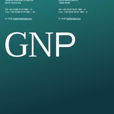
Südliche Münchner Straße 68
Mommsenstraße 45
82031 Grünwald
10629 Berlin
Tel:
+49 (0)89 51 61 890 – 0
Tel:
+49 (0)30 52 67 369 – 0
Fax:
+49 (0)89 51 61 890 – 19
Fax:
+49 (0)30 52 67 369 – 9
E-Mail:
muenchen
@
gnp.law
E-Mail:
berlin
@
gnp.law