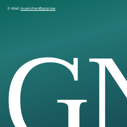
E-Mail:
muenchen
@
gnp.law