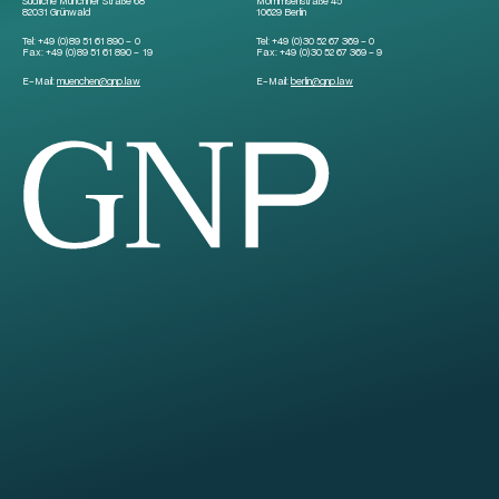
Südliche Münchner Straße 68
Mommsenstraße 45
82031 Grünwald
10629 Berlin
Tel:
+49 (0)89 51 61 890 – 0
Tel:
+49 (0)30 52 67 369 – 0
Fax:
+49 (0)89 51 61 890 – 19
Fax:
+49 (0)30 52 67 369 – 9
E-Mail:
muenchen
@
gnp.law
E-Mail:
berlin
@
gnp.law