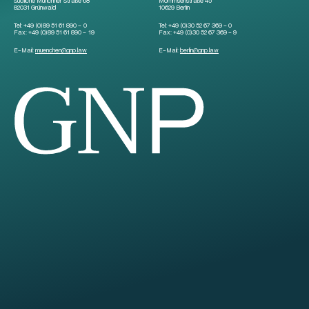
Südliche Münchner Straße 68
Mommsenstraße 45
82031 Grünwald
10629 Berlin
Tel:
+49 (0)89 51 61 890 – 0
Tel:
+49 (0)30 52 67 369 – 0
Fax:
+49 (0)89 51 61 890 – 19
Fax:
+49 (0)30 52 67 369 – 9
E-Mail:
muenchen
@
gnp.law
E-Mail:
berlin
@
gnp.law