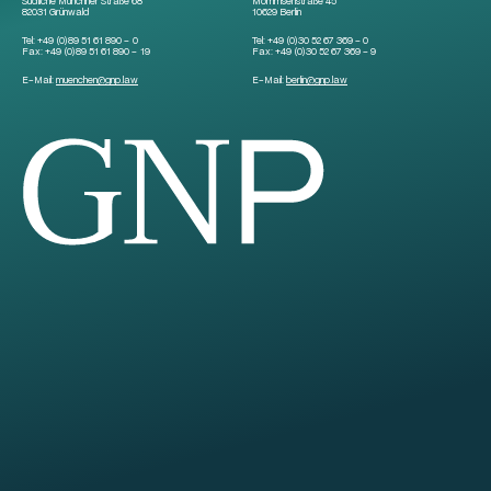
Südliche Münchner Straße 68
Mommsenstraße 45
82031 Grünwald
10629 Berlin
Tel:
+49 (0)89 51 61 890 – 0
Tel:
+49 (0)30 52 67 369 – 0
Fax:
+49 (0)89 51 61 890 – 19
Fax:
+49 (0)30 52 67 369 – 9
E-Mail:
muenchen
@
gnp.law
E-Mail:
berlin
@
gnp.law