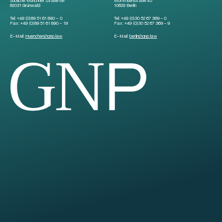
Südliche Münchner Straße 68
Mommsenstraße 45
82031 Grünwald
10629 Berlin
Tel:
+49 (0)89 51 61 890 – 0
Tel:
+49 (0)30 52 67 369 – 0
Fax:
+49 (0)89 51 61 890 – 19
Fax:
+49 (0)30 52 67 369 – 9
E-Mail:
muenchen
@
gnp.law
E-Mail:
berlin
@
gnp.law