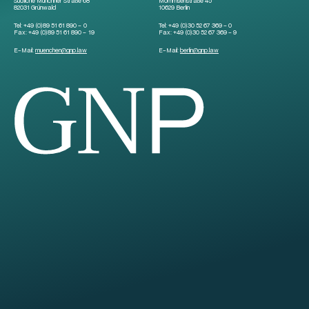
Südliche Münchner Straße 68
Mommsenstraße 45
82031 Grünwald
10629 Berlin
Tel:
+49 (0)89 51 61 890 – 0
Tel:
+49 (0)30 52 67 369 – 0
Fax:
+49 (0)89 51 61 890 – 19
Fax:
+49 (0)30 52 67 369 – 9
E-Mail:
muenchen
@
gnp.law
E-Mail:
berlin
@
gnp.law