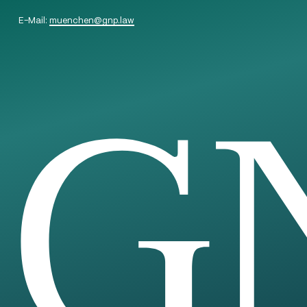
E-Mail:
muenchen
@
gnp.law