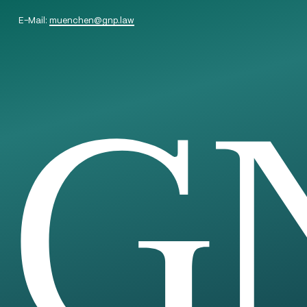
E-Mail:
muenchen
@
gnp.law