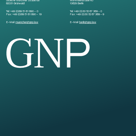
Südliche Münchner Straße 68
Mommsenstraße 45
82031 Grünwald
10629 Berlin
Tel:
+49 (0)89 51 61 890 – 0
Tel:
+49 (0)30 52 67 369 – 0
Fax:
+49 (0)89 51 61 890 – 19
Fax:
+49 (0)30 52 67 369 – 9
E-Mail:
muenchen
@
gnp.law
E-Mail:
berlin
@
gnp.law