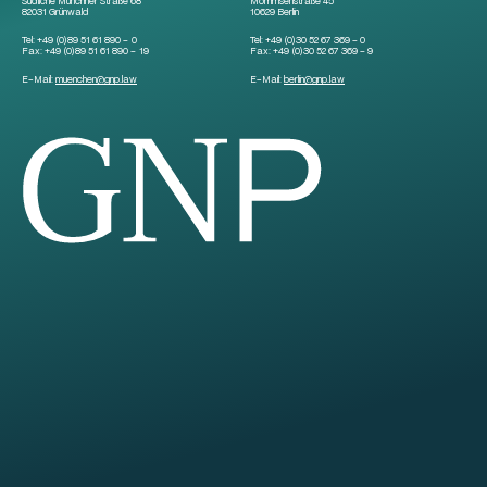
Südliche Münchner Straße 68
Mommsenstraße 45
82031 Grünwald
10629 Berlin
Tel:
+49 (0)89 51 61 890 – 0
Tel:
+49 (0)30 52 67 369 – 0
Fax:
+49 (0)89 51 61 890 – 19
Fax:
+49 (0)30 52 67 369 – 9
E-Mail:
muenchen
@
gnp.law
E-Mail:
berlin
@
gnp.law