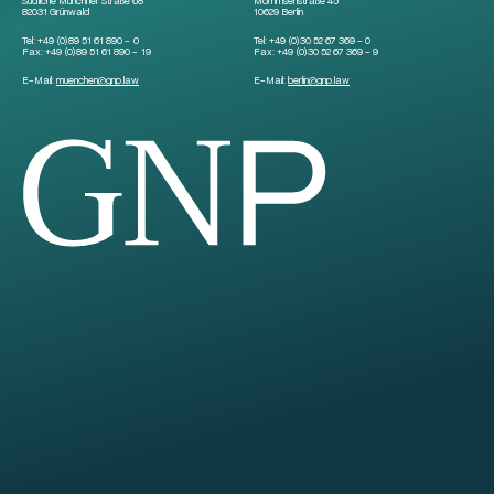
Südliche Münchner Straße 68
Mommsenstraße 45
82031 Grünwald
10629 Berlin
Tel:
+49 (0)89 51 61 890 – 0
Tel:
+49 (0)30 52 67 369 – 0
Fax:
+49 (0)89 51 61 890 – 19
Fax:
+49 (0)30 52 67 369 – 9
E-Mail:
muenchen
@
gnp.law
E-Mail:
berlin
@
gnp.law