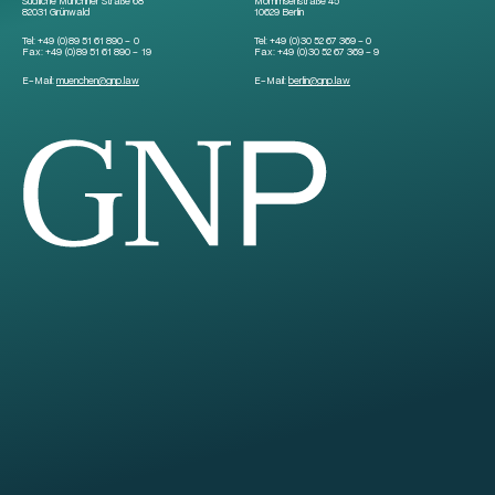
Südliche Münchner Straße 68
Mommsenstraße 45
82031 Grünwald
10629 Berlin
Tel:
+49 (0)89 51 61 890 – 0
Tel:
+49 (0)30 52 67 369 – 0
Fax:
+49 (0)89 51 61 890 – 19
Fax:
+49 (0)30 52 67 369 – 9
E-Mail:
muenchen
@
gnp.law
E-Mail:
berlin
@
gnp.law