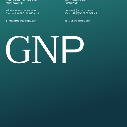
Südliche Münchner Straße 68
Mommsenstraße 45
82031 Grünwald
10629 Berlin
Tel:
+49 (0)89 51 61 890 – 0
Tel:
+49 (0)30 52 67 369 – 0
Fax:
+49 (0)89 51 61 890 – 19
Fax:
+49 (0)30 52 67 369 – 9
E-Mail:
muenchen
@
gnp.law
E-Mail:
berlin
@
gnp.law