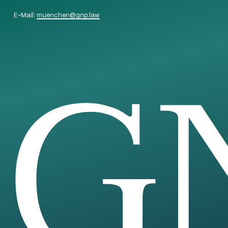
E-Mail:
muenchen
@
gnp.law