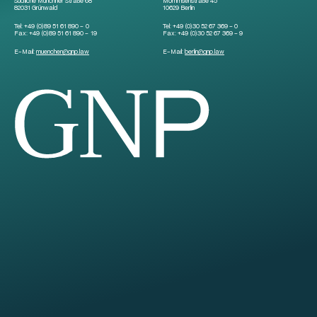
Südliche Münchner Straße 68
Mommsenstraße 45
82031 Grünwald
10629 Berlin
Tel:
+49 (0)89 51 61 890 – 0
Tel:
+49 (0)30 52 67 369 – 0
Fax:
+49 (0)89 51 61 890 – 19
Fax:
+49 (0)30 52 67 369 – 9
E-Mail:
muenchen
@
gnp.law
E-Mail:
berlin
@
gnp.law