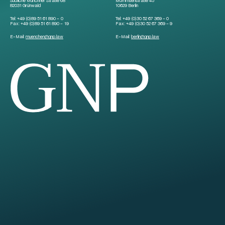
Südliche Münchner Straße 68
Mommsenstraße 45
82031 Grünwald
10629 Berlin
Tel:
+49 (0)89 51 61 890 – 0
Tel:
+49 (0)30 52 67 369 – 0
Fax:
+49 (0)89 51 61 890 – 19
Fax:
+49 (0)30 52 67 369 – 9
E-Mail:
muenchen
@
gnp.law
E-Mail:
berlin
@
gnp.law