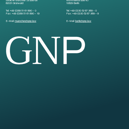
Südliche Münchner Straße 68
Mommsenstraße 45
82031 Grünwald
10629 Berlin
Tel:
+49 (0)89 51 61 890 – 0
Tel:
+49 (0)30 52 67 369 – 0
Fax:
+49 (0)89 51 61 890 – 19
Fax:
+49 (0)30 52 67 369 – 9
E-Mail:
muenchen
@
gnp.law
E-Mail:
berlin
@
gnp.law