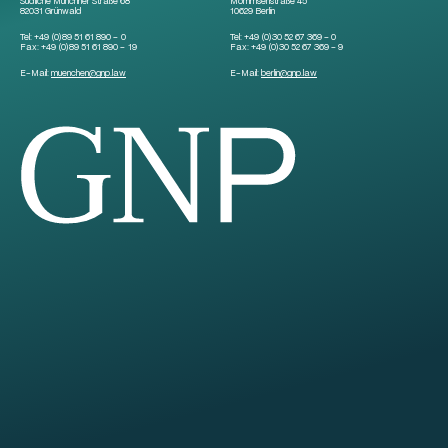
Südliche Münchner Straße 68
Mommsenstraße 45
82031 Grünwald
10629 Berlin
Tel:
+49 (0)89 51 61 890 – 0
Tel:
+49 (0)30 52 67 369 – 0
Fax:
+49 (0)89 51 61 890 – 19
Fax:
+49 (0)30 52 67 369 – 9
E-Mail:
muenchen
@
gnp.law
E-Mail:
berlin
@
gnp.law