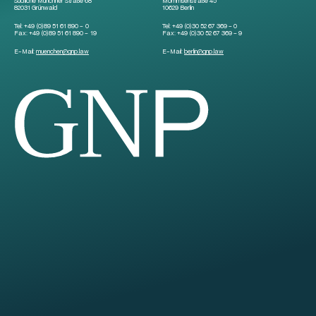
Südliche Münchner Straße 68
Mommsenstraße 45
82031 Grünwald
10629 Berlin
Tel:
+49 (0)89 51 61 890 – 0
Tel:
+49 (0)30 52 67 369 – 0
Fax:
+49 (0)89 51 61 890 – 19
Fax:
+49 (0)30 52 67 369 – 9
E-Mail:
muenchen
@
gnp.law
E-Mail:
berlin
@
gnp.law