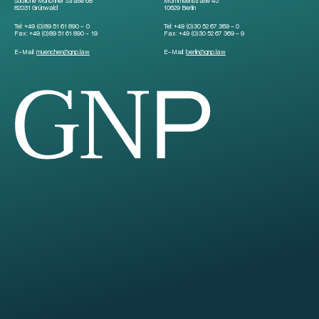
Südliche Münchner Straße 68
Mommsenstraße 45
82031 Grünwald
10629 Berlin
Tel:
+49 (0)89 51 61 890 – 0
Tel:
+49 (0)30 52 67 369 – 0
Fax:
+49 (0)89 51 61 890 – 19
Fax:
+49 (0)30 52 67 369 – 9
E-Mail:
muenchen
@
gnp.law
E-Mail:
berlin
@
gnp.law