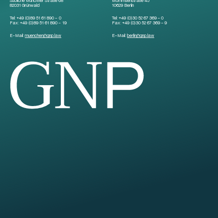
Südliche Münchner Straße 68
Mommsenstraße 45
82031 Grünwald
10629 Berlin
Tel:
+49 (0)89 51 61 890 – 0
Tel:
+49 (0)30 52 67 369 – 0
Fax:
+49 (0)89 51 61 890 – 19
Fax:
+49 (0)30 52 67 369 – 9
E-Mail:
muenchen
@
gnp.law
E-Mail:
berlin
@
gnp.law