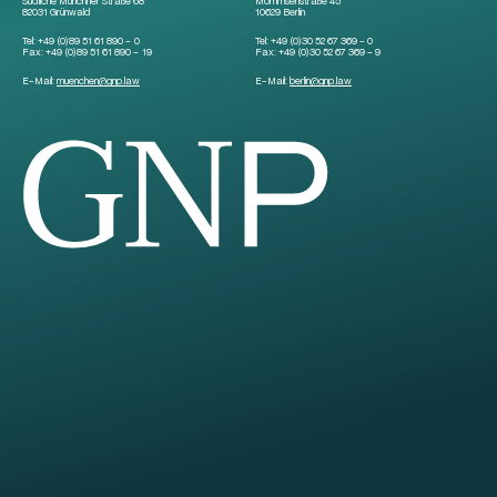
Südliche Münchner Straße 68
Mommsenstraße 45
82031 Grünwald
10629 Berlin
Tel:
+49 (0)89 51 61 890 – 0
Tel:
+49 (0)30 52 67 369 – 0
Fax:
+49 (0)89 51 61 890 – 19
Fax:
+49 (0)30 52 67 369 – 9
E-Mail:
muenchen
@
gnp.law
E-Mail:
berlin
@
gnp.law