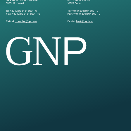
Südliche Münchner Straße 68
Mommsenstraße 45
82031 Grünwald
10629 Berlin
Tel:
+49 (0)89 51 61 890 – 0
Tel:
+49 (0)30 52 67 369 – 0
Fax:
+49 (0)89 51 61 890 – 19
Fax:
+49 (0)30 52 67 369 – 9
E-Mail:
muenchen
@
gnp.law
E-Mail:
berlin
@
gnp.law