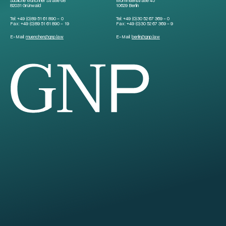
Südliche Münchner Straße 68
Mommsenstraße 45
82031 Grünwald
10629 Berlin
Tel:
+49 (0)89 51 61 890 – 0
Tel:
+49 (0)30 52 67 369 – 0
Fax:
+49 (0)89 51 61 890 – 19
Fax:
+49 (0)30 52 67 369 – 9
E-Mail:
muenchen
@
gnp.law
E-Mail:
berlin
@
gnp.law