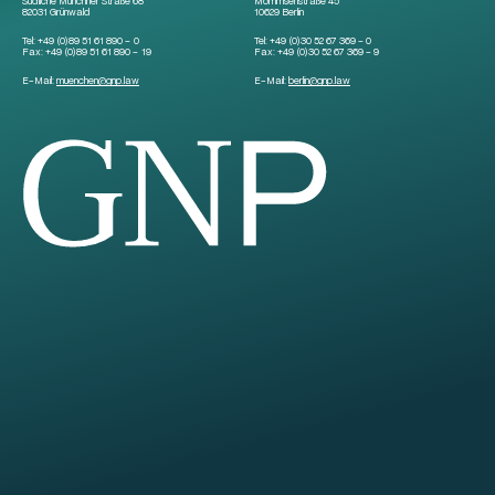
Südliche Münchner Straße 68
Mommsenstraße 45
82031 Grünwald
10629 Berlin
Tel:
+49 (0)89 51 61 890 – 0
Tel:
+49 (0)30 52 67 369 – 0
Fax:
+49 (0)89 51 61 890 – 19
Fax:
+49 (0)30 52 67 369 – 9
E-Mail:
muenchen
@
gnp.law
E-Mail:
berlin
@
gnp.law