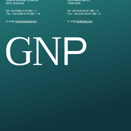
Südliche Münchner Straße 68
Mommsenstraße 45
82031 Grünwald
10629 Berlin
Tel:
+49 (0)89 51 61 890 – 0
Tel:
+49 (0)30 52 67 369 – 0
Fax:
+49 (0)89 51 61 890 – 19
Fax:
+49 (0)30 52 67 369 – 9
E-Mail:
muenchen
@
gnp.law
E-Mail:
berlin
@
gnp.law