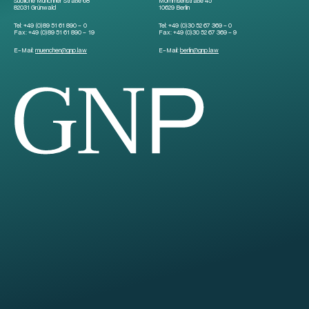
Südliche Münchner Straße 68
Mommsenstraße 45
82031 Grünwald
10629 Berlin
Tel:
+49 (0)89 51 61 890 – 0
Tel:
+49 (0)30 52 67 369 – 0
Fax:
+49 (0)89 51 61 890 – 19
Fax:
+49 (0)30 52 67 369 – 9
E-Mail:
muenchen
@
gnp.law
E-Mail:
berlin
@
gnp.law