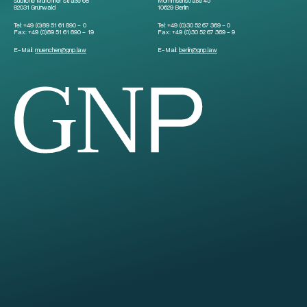
Südliche Münchner Straße 68
Mommsenstraße 45
82031 Grünwald
10629 Berlin
Tel:
+49 (0)89 51 61 890 – 0
Tel:
+49 (0)30 52 67 369 – 0
Fax:
+49 (0)89 51 61 890 – 19
Fax:
+49 (0)30 52 67 369 – 9
E-Mail:
muenchen
@
gnp.law
E-Mail:
berlin
@
gnp.law