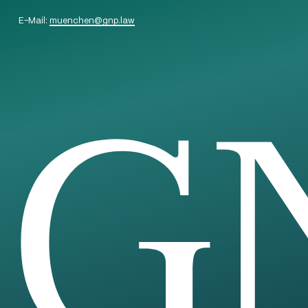
E-Mail:
muenchen
@
gnp.law