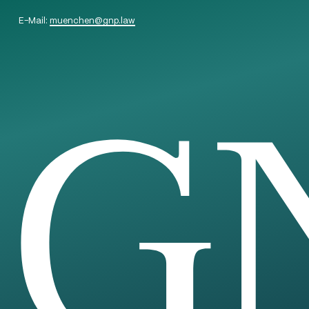
E-Mail:
muenchen
@
gnp.law