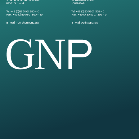
Südliche Münchner Straße 68
Mommsenstraße 45
82031 Grünwald
10629 Berlin
Tel:
+49 (0)89 51 61 890 – 0
Tel:
+49 (0)30 52 67 369 – 0
Fax:
+49 (0)89 51 61 890 – 19
Fax:
+49 (0)30 52 67 369 – 9
E-Mail:
muenchen
@
gnp.law
E-Mail:
berlin
@
gnp.law