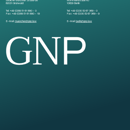
Südliche Münchner Straße 68
Mommsenstraße 45
82031 Grünwald
10629 Berlin
Tel:
+49 (0)89 51 61 890 – 0
Tel:
+49 (0)30 52 67 369 – 0
Fax:
+49 (0)89 51 61 890 – 19
Fax:
+49 (0)30 52 67 369 – 9
E-Mail:
muenchen
@
gnp.law
E-Mail:
berlin
@
gnp.law