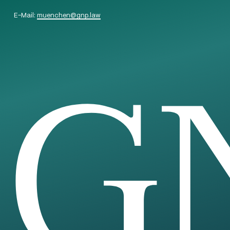
E-Mail:
muenchen
@
gnp.law