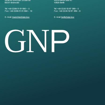
Südliche Münchner Straße 68
Mommsenstraße 45
82031 Grünwald
10629 Berlin
Tel:
+49 (0)89 51 61 890 – 0
Tel:
+49 (0)30 52 67 369 – 0
Fax:
+49 (0)89 51 61 890 – 19
Fax:
+49 (0)30 52 67 369 – 9
E-Mail:
muenchen
@
gnp.law
E-Mail:
berlin
@
gnp.law