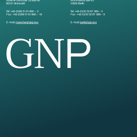
Südliche Münchner Straße 68
Mommsenstraße 45
82031 Grünwald
10629 Berlin
Tel:
+49 (0)89 51 61 890 – 0
Tel:
+49 (0)30 52 67 369 – 0
Fax:
+49 (0)89 51 61 890 – 19
Fax:
+49 (0)30 52 67 369 – 9
E-Mail:
muenchen
@
gnp.law
E-Mail:
berlin
@
gnp.law