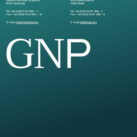
Südliche Münchner Straße 68
Mommsenstraße 45
82031 Grünwald
10629 Berlin
Tel:
+49 (0)89 51 61 890 – 0
Tel:
+49 (0)30 52 67 369 – 0
Fax:
+49 (0)89 51 61 890 – 19
Fax:
+49 (0)30 52 67 369 – 9
E-Mail:
muenchen
@
gnp.law
E-Mail:
berlin
@
gnp.law