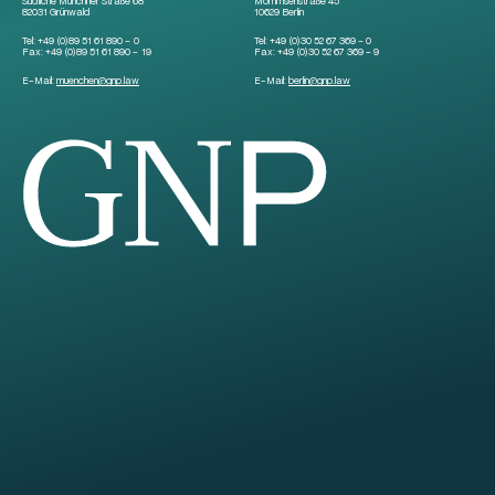
Südliche Münchner Straße 68
Mommsenstraße 45
82031 Grünwald
10629 Berlin
Tel:
+49 (0)89 51 61 890 – 0
Tel:
+49 (0)30 52 67 369 – 0
Fax:
+49 (0)89 51 61 890 – 19
Fax:
+49 (0)30 52 67 369 – 9
E-Mail:
muenchen
@
gnp.law
E-Mail:
berlin
@
gnp.law