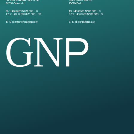
Südliche Münchner Straße 68
Mommsenstraße 45
82031 Grünwald
10629 Berlin
Tel:
+49 (0)89 51 61 890 – 0
Tel:
+49 (0)30 52 67 369 – 0
Fax:
+49 (0)89 51 61 890 – 19
Fax:
+49 (0)30 52 67 369 – 9
E-Mail:
muenchen
@
gnp.law
E-Mail:
berlin
@
gnp.law