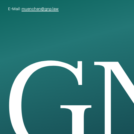
E-Mail:
muenchen
@
gnp.law