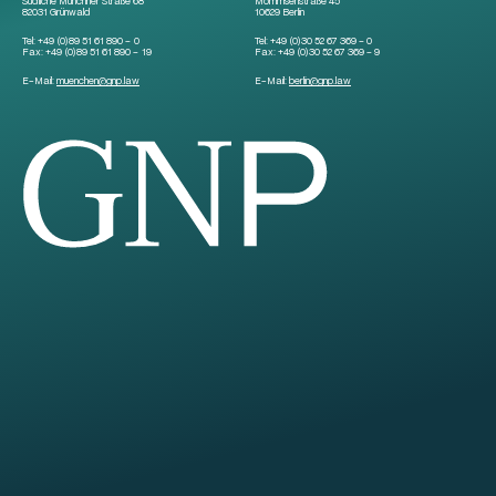
Südliche Münchner Straße 68
Mommsenstraße 45
82031 Grünwald
10629 Berlin
Tel:
+49 (0)89 51 61 890 – 0
Tel:
+49 (0)30 52 67 369 – 0
Fax:
+49 (0)89 51 61 890 – 19
Fax:
+49 (0)30 52 67 369 – 9
E-Mail:
muenchen
@
gnp.law
E-Mail:
berlin
@
gnp.law