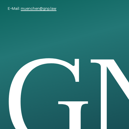
E-Mail:
muenchen
@
gnp.law