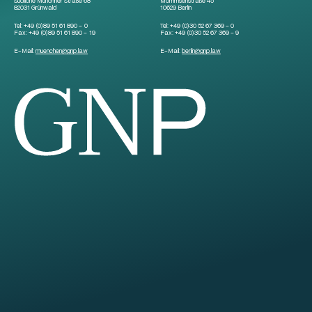
Südliche Münchner Straße 68
Mommsenstraße 45
82031 Grünwald
10629 Berlin
Tel:
+49 (0)89 51 61 890 – 0
Tel:
+49 (0)30 52 67 369 – 0
Fax:
+49 (0)89 51 61 890 – 19
Fax:
+49 (0)30 52 67 369 – 9
E-Mail:
muenchen
@
gnp.law
E-Mail:
berlin
@
gnp.law