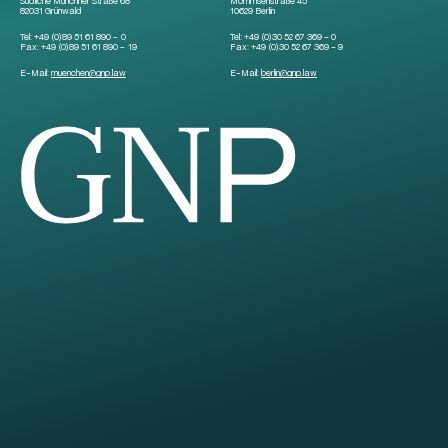
Südliche Münchner Straße 68
Mommsenstraße 45
82031 Grünwald
10629 Berlin
Tel:
+49 (0)89 51 61 890 – 0
Tel:
+49 (0)30 52 67 369 – 0
Fax:
+49 (0)89 51 61 890 – 19
Fax:
+49 (0)30 52 67 369 – 9
E-Mail:
muenchen
@
gnp.law
E-Mail:
berlin
@
gnp.law