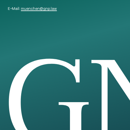
E-Mail:
muenchen
@
gnp.law