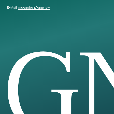
E-Mail:
muenchen
@
gnp.law