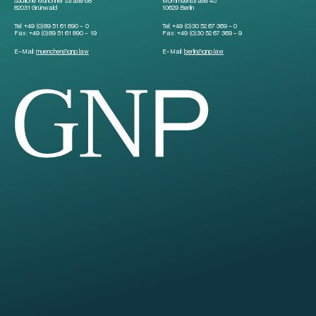
Südliche Münchner Straße 68
Mommsenstraße 45
82031 Grünwald
10629 Berlin
Tel:
+49 (0)89 51 61 890 – 0
Tel:
+49 (0)30 52 67 369 – 0
Fax:
+49 (0)89 51 61 890 – 19
Fax:
+49 (0)30 52 67 369 – 9
E-Mail:
muenchen
@
gnp.law
E-Mail:
berlin
@
gnp.law