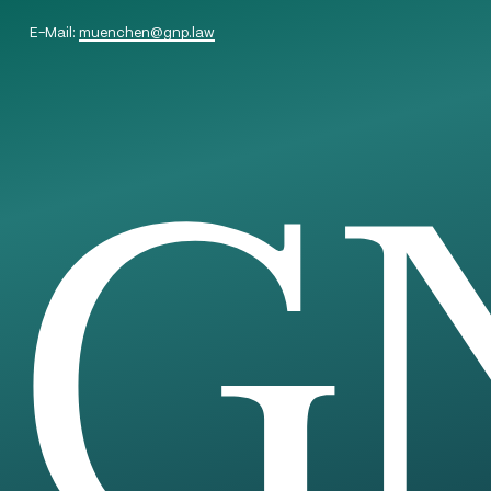
E-Mail:
muenchen
@
gnp.law