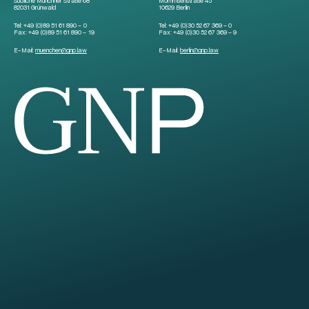
Südliche Münchner Straße 68
Mommsenstraße 45
82031 Grünwald
10629 Berlin
Tel:
+49 (0)89 51 61 890 – 0
Tel:
+49 (0)30 52 67 369 – 0
Fax:
+49 (0)89 51 61 890 – 19
Fax:
+49 (0)30 52 67 369 – 9
E-Mail:
muenchen
@
gnp.law
E-Mail:
berlin
@
gnp.law